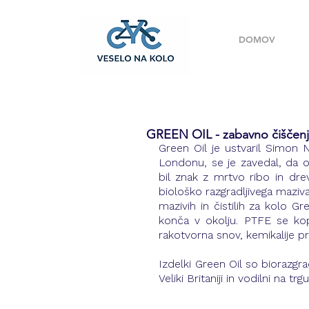
DOMOV
GREEN OIL - zabavno čiščenj
Green Oil je ustvaril Simon
Londonu, se je zavedal, da o
bil znak z mrtvo ribo in dre
biološko razgradljivega maziva,
mazivih in čistilih za kolo G
konča v okolju. PTFE se kopi
rakotvorna snov, kemikalije pri
Izdelki Green Oil so biorazgrad
Veliki Britaniji in vodilni na tr