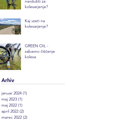
navdušiti za
kolesarjenje?
Kaj vzeti na
kolesarjenje?
GREEN OIL -
zabavno čiščenje
kolesa
Arhiv
januar 2024
(1)
1 objava
maj 2023
(1)
1 objava
maj 2022
(1)
1 objava
april 2022
(2)
2 objavi
marec 2022
(2)
2 objavi