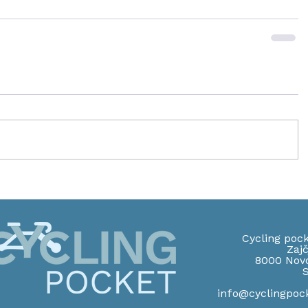
Cycling pock
Zajč
8000 Nov
S
info@cyclingpoc