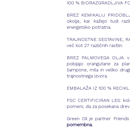
100 % BIORAZGRADLJIVA FORMUL
BREZ KEMIKALIJ PRIDOBLJENI
okolje, kar kažejo tudi razl
energetsko potratna.
TRAJNOSTNE SESTAVINE, RAST
več kot 27 različnih rastlin.
BREZ PALMOVEGA OLJA: v Ind
pobijajo orangutane za pla
šampone, mila in veliko drug
trajnostnega izvora.
EMBALAŽA IZ 100 % RECIKLIR
FSC CERTIFICIRAN LES: kolesa
pomeni, da za posekana drev
Green Oil je partner Friends
pomembna.