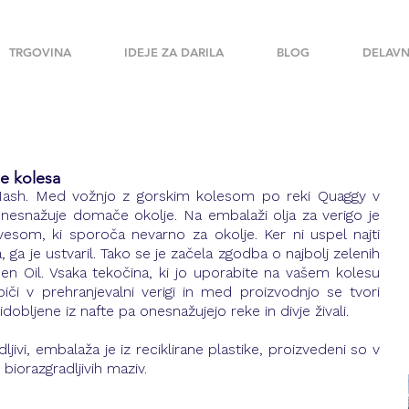
TRGOVINA
IDEJE ZA DARILA
BLOG
DELAVN
e kolesa
 Nash. Med vožnjo z gorskim kolesom po reki Quaggy v 
nesnažuje domače okolje. Na embalaži olja za verigo je 
vesom, ki sporoča nevarno za okolje. Ker ni uspel najti 
 ga je ustvaril. Tako se je začela zgodba o najbolj zelenih 
reen Oil. Vsaka tekočina, ki jo uporabite na vašem kolesu 
či v prehranjevalni verigi in med proizvodnjo se tvori 
dobljene iz nafte pa onesnažujejo reke in divje živali.
ljivi, embalaža je iz reciklirane plastike, proizvedeni so v 
gu biorazgradljivih maziv.