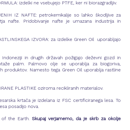
A: izdelki ne vsebujejo PTFE, ker ni biorazgradljiv.
H IZ NAFTE: petrokemikalije so lahko škodljive za 
itja nafte. Pridobivanje nafte je umazana industrija in 
LINSKEGA IZVORA: za izdelke Green Oil  uporabljajo 
oneziji in drugih državah požigajo deževni gozd in 
ntaže palm. Palmovo olje se uporablja za biogoriva, 
ih produktov. Namesto tega Green Oil uporablja rastline 
ANE PLASTIKE oziroma recikliranih materialov.
rska krtača je izdelana iz FSC certificiranega lesa. To 
esa posadijo nova.
 of the Earth. 
Skupaj verjamemo, da je skrb za okolje 