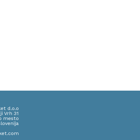
et d.o.o
ji Vrh 31
o mesto
lov
enija
ket.com