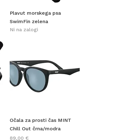
Hiter ogled
Plavut morskega psa
SwimFin zelena
Ni na zalogi
Hiter ogled
Očala za prosti čas MINT
Chill Out črna/modra
Cena
89,00 €