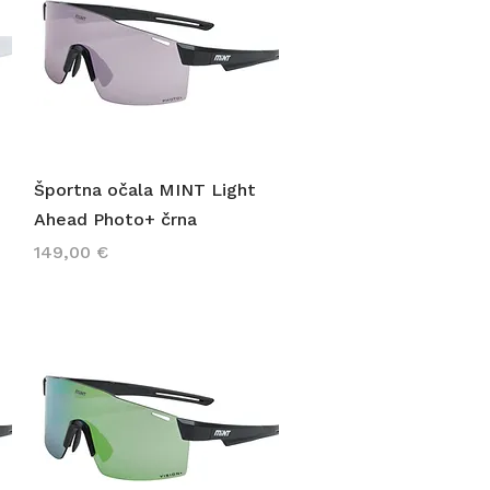
Hiter ogled
Športna očala MINT Light
Ahead Photo+ črna
Cena
149,00 €