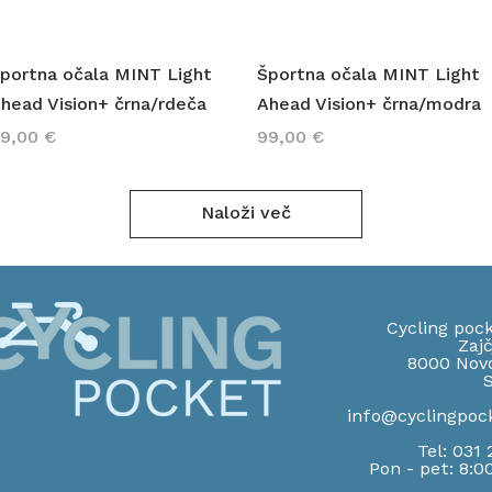
Hiter ogled
Hiter ogled
portna očala MINT Light
Športna očala MINT Light
head Vision+ črna/rdeča
Ahead Vision+ črna/modra
ena
Cena
9,00 €
99,00 €
Naloži več
Cycling pock
Zajč
8000 Nov
S
info@cyclingpoc
Tel: 031
Pon - pet: 8:0