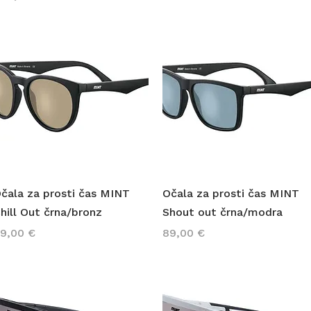
Hiter ogled
Hiter ogled
čala za prosti čas MINT
Očala za prosti čas MINT
hill Out črna/bronz
Shout out črna/modra
ena
Cena
9,00 €
89,00 €