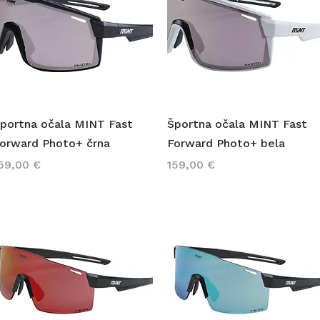
Hiter ogled
Hiter ogled
portna očala MINT Fast
Športna očala MINT Fast
orward Photo+ črna
Forward Photo+ bela
ena
Cena
59,00 €
159,00 €