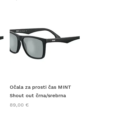
Hiter ogled
Očala za prosti čas MINT
Shout out črna/srebrna
Cena
89,00 €