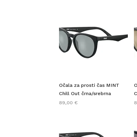
Hiter ogled
Očala za prosti čas MINT
O
Chill Out črna/srebrna
C
Cena
C
89,00 €
8