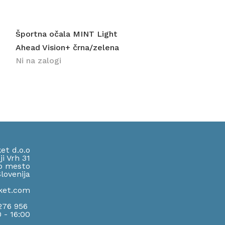
Hiter ogled
Športna očala MINT Light
Ahead Vision+ črna/zelena
Ni na zalogi
et d.o.o
ji Vrh 31
o mesto
lov
enija
ket.com
 276 956
0 - 16:00