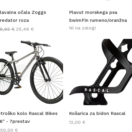
Hiter ogled
Hiter ogled
lavalna očala Zoggs
Plavut morskega psa
redator roza
SwimFin rumeno/oranžna
Ni na zalogi
edna cena
Cena na razprodaji
9,95 €
25,46 €
Hiter ogled
Hiter ogled
troško kolo Rascal Bikes
Košarica za bidon Rascal
6" - 7prestav
Cena
12,00 €
ena
50,00 €