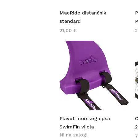
Hiter ogled
MacRide distančnik
P
standard
P
Cena
R
21,00 €
2
Hiter ogled
Plavut morskega psa
O
SwimFin vijola
2
Ni na zalogi
C
7