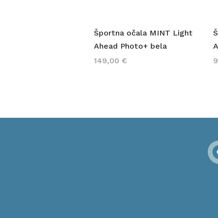
Hiter ogled
Športna očala MINT Light
Š
Ahead Photo+ bela
A
Cena
C
149,00 €
9