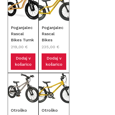
Poganjalec
Poganjalec
Rascal
Rascal
Bikes Turnk
Bikes
Cena
Cena
219,00 €
235,00 €
Dodaj v
Dodaj v
košarico
košarico
Otroško
Otroško