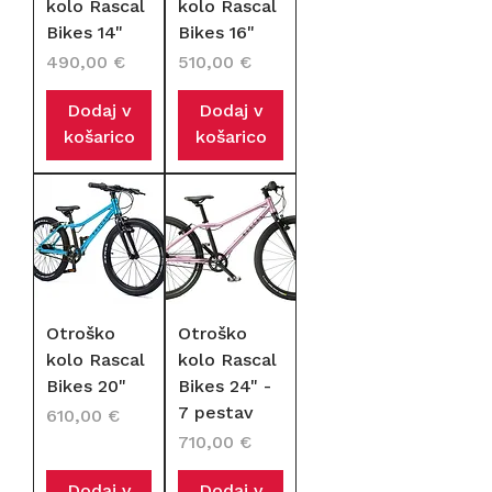
kolo Rascal
kolo Rascal
Bikes 14"
Bikes 16"
Cena
Cena
490,00 €
510,00 €
Dodaj v
Dodaj v
košarico
košarico
Otroško
Otroško
kolo Rascal
kolo Rascal
Bikes 20"
Bikes 24" -
7 pestav
Cena
610,00 €
Cena
710,00 €