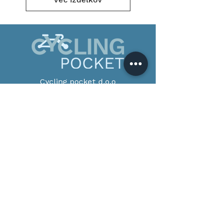
več izdelkov
Cycling pocket d.o.o
Zajčji Vrh 31
8000 Novo mesto
Slov
enija
info@cyclingpocket.com
Tel:
031 276 956
Pon - pet: 8:00 - 16:00
Splošni pogoji
Vračila
Pogoji poslovanja