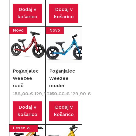
Dodaj v
Dodaj v
košarico
košarico
Novo
Novo
Poganjalec
Poganjalec
Weezee
Weezee
rdeč
moder
Redna cena
Cena na razprodaji
Redna cena
Cena na razprodaji
159,00 €
129,90 €
159,00 €
129,90 €
Dodaj v
Dodaj v
košarico
košarico
Lesen okvir