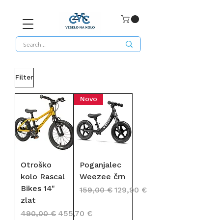
Filter
Novo
Otroško
Poganjalec
kolo Rascal
Weezee črn
Bikes 14"
Redna cena
Cena na razprodaji
159,00 €
129,90 €
zlat
Redna cena
Cena na razprodaji
490,00 €
455,70 €