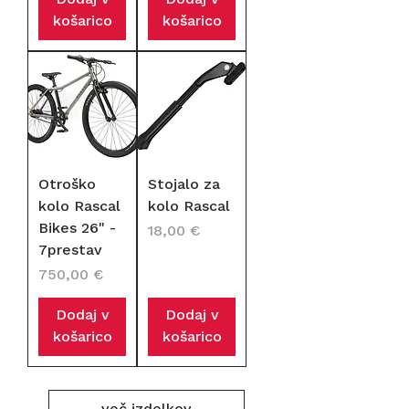
Dodaj v
Dodaj v
košarico
košarico
Otroško
Stojalo za
kolo Rascal
kolo Rascal
Bikes 26" -
Cena
18,00 €
7prestav
Cena
750,00 €
Dodaj v
Dodaj v
košarico
košarico