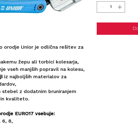
Do
o orodje Unior je odlična rešitev za
sakemu žepu ali torbici kolesarja,
je vseh manjših popravil na kolesu,
ji
iz najboljših materialov za
dardov,
ih stebel z dodatnim bruniranjem
in kvaliteto.
orodje EURO17 vsebuje:
, 6, 8,