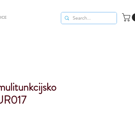
ICE
litunkcijsko
EUR017
Cena
na
razprodaji