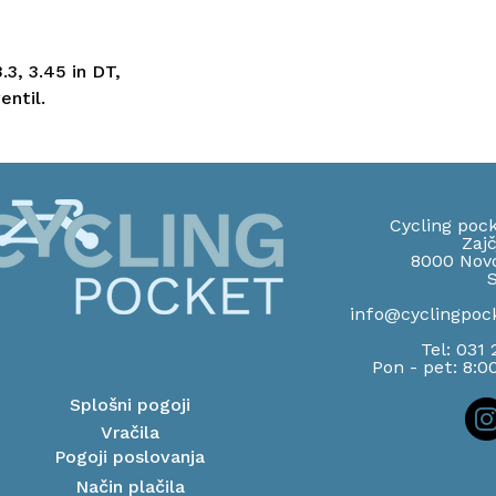
.3, 3.45 in DT,
entil.
Cycling pock
Zajč
8000 Nov
S
info@cyclingpoc
Tel: 031
Pon - pet: 8:0
Splošni pogoji
Vračila
Pogoji poslovanja
Način plačila