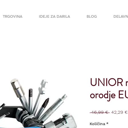
TRGOVINA
IDEJE ZA DARILA
BLOG
DELAVN
UNIOR mu
orodje 
Redna
 46,99 € 
42,29 €
cena
Količina
*