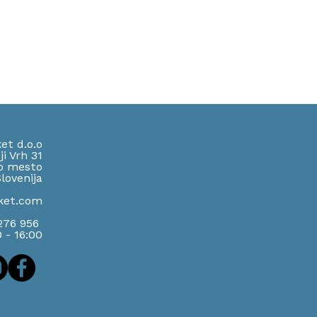
et d.o.o
ji Vrh 31
o mesto
lov
enija
ket.com
 276 956
0 - 16:00