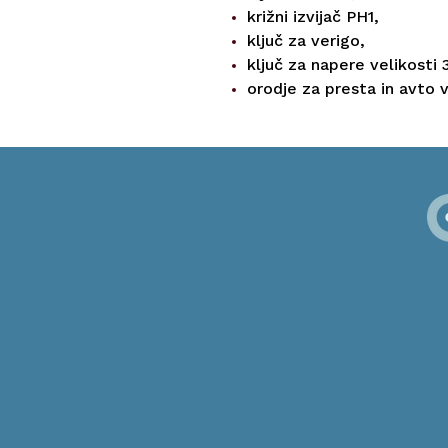
križni izvijač PH1,
ključ za verigo,
ključ za napere velikosti 3
orodje za presta in avto v