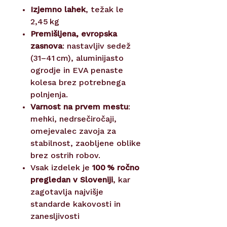
Izjemno lahek
, težak le
2,45 kg
Premišljena, evropska
zasnova
: nastavljiv sedež
(31–41 cm), aluminijasto
ogrodje in EVA penaste
kolesa brez potrebnega
polnjenja.
Varnost na prvem mestu
:
mehki, nedrsečiročaji,
omejevalec zavoja za
stabilnost, zaobljene oblike
brez ostrih robov.
Vsak izdelek je
100 % ročno
pregledan v Sloveniji
, kar
zagotavlja najvišje
standarde kakovosti in
zanesljivosti