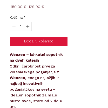
Redna
Cena
 159,00 € 
129,90 €
cena
na
razprodaji
Količina
*
Dodaj v košarico
Weezee – lahkotni sopotnik
na dveh kolesih
Odkrij čarobnost prvega
kolesarskega poganjanja z
Weezee
, enega najlažjih in
najbolj inovativnih
poganjalčkov na svetu –
idealen sopotnik za male
pustolovce, stare od 2 do 6
let.