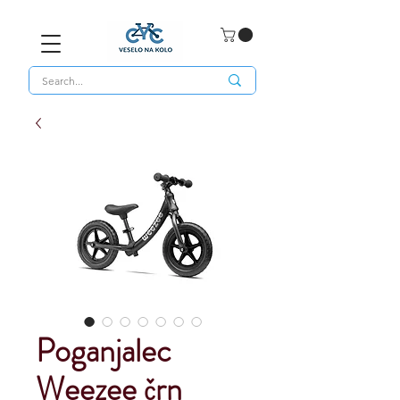
Poganjalec
Weezee črn