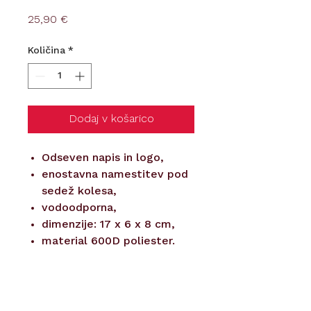
Price
25,90 €
Količina
*
Dodaj v košarico
Odseven napis in logo,
enostavna namestitev pod
sedež kolesa,
vodoodporna,
dimenzije: 17 x 6 x 8 cm,
material 600D poliester.