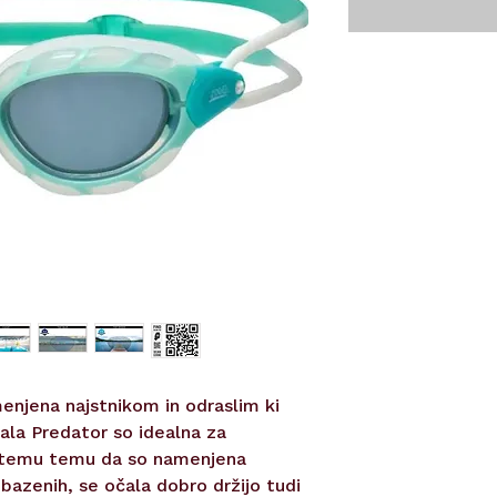
njena najstnikom in odraslim ki
čala Predator so idealna za
b temu temu da so namenjena
 bazenih, se očala dobro držijo tudi