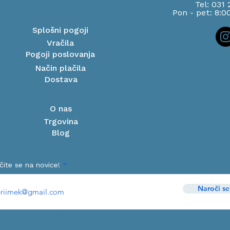
Tel: 031
Pon - pet: 8:0
Splošni pogoji
Vračila
Pogoji poslovanja
Način plačila
Dostava
O nas
Trgovina
Blog
čite se na novice!
Naroči se