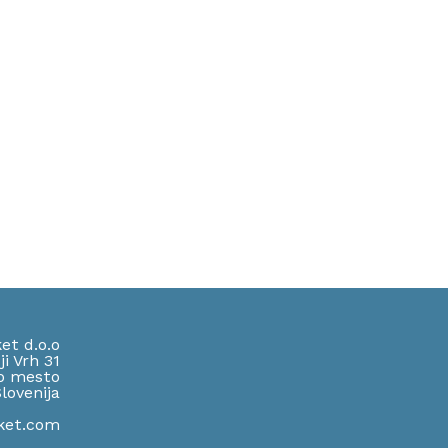
et d.o.o
ji Vrh 31
o mesto
lov
enija
ket.com