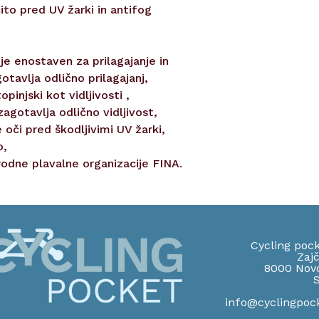
ito pred UV žarki in antifog
 je enostaven za prilagajanje in
tavlja odlično prilagajanj,
opinjski kot vidljivosti ,
zagotavlja odlično vidljivost,
e oči pred škodljivimi UV žarki,
o,
odne plavalne organizacije FINA.
Cycling pock
Zajč
8000 Nov
S
info@cyclingpoc