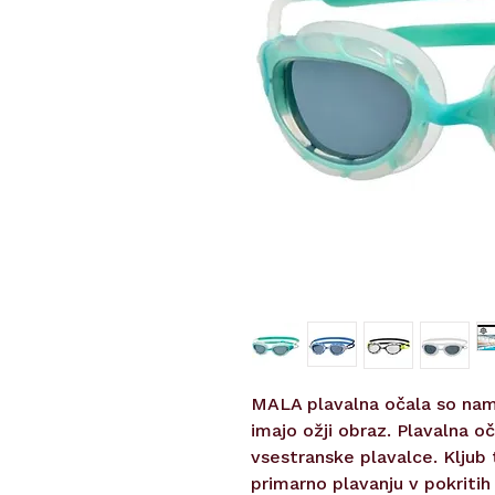
MALA plavalna očala so name
imajo ožji obraz. Plavalna o
vsestranske plavalce. Klju
primarno plavanju v pokritih