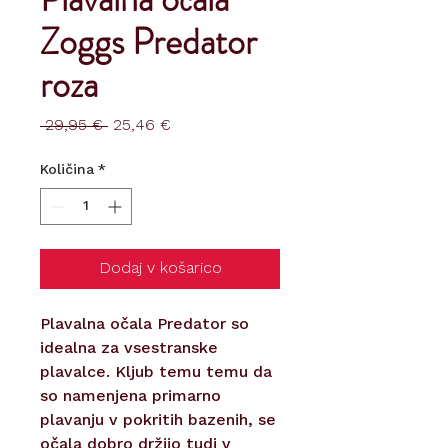
Zoggs Predator
roza
Redna
Cena
 29,95 € 
25,46 €
cena
na
razprodaji
Količina
*
Dodaj v košarico
Plavalna očala Predator so
idealna za vsestranske
plavalce. Kljub temu temu da
so namenjena primarno
plavanju v pokritih bazenih, se
očala dobro držijo tudi v