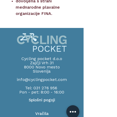
dovoljena s strani
mednarodne plavalne
organizacije FINA.
Cycling pocket d.o.o
Zajčji Vrh 31
8000 Novo mesto
Slov
enija
info@cyclingpocket.com
Tel:
031 276 956
Pon - pet: 8:00 - 16:00
Splošni pogoji
Vračila