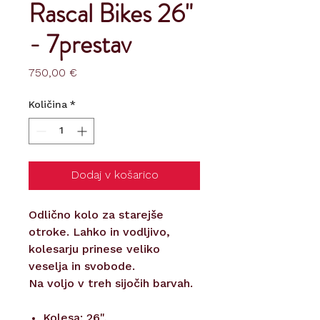
Rascal Bikes 26"
- 7prestav
Price
750,00 €
Količina
*
Dodaj v košarico
Odlično kolo za starejše
otroke. Lahko in vodljivo,
kolesarju prinese veliko
veselja in svobode.
Na voljo v treh sijočih barvah.
Kolesa: 26",