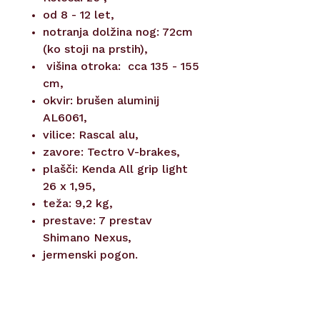
od 8 - 12 let,
notranja dolžina nog: 72cm
(ko stoji na prstih),
višina otroka: cca 135 - 155
cm,
okvir: brušen aluminij
AL6061,
vilice: Rascal alu,
zavore: Tectro V-brakes,
plašči: Kenda All grip light
26 x 1,95,
teža: 9,2 kg,
prestave: 7 prestav
Shimano Nexus,
jermenski pogon.