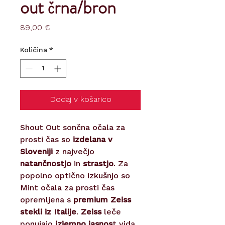
out črna/bron
Price
89,00 €
Količina
*
Dodaj v košarico
Shout Out sončna očala za
prosti čas so
izdelana v
Sloveniji
z največjo
natančnostjo
in
strastjo
. Za
popolno optično izkušnjo so
Mint očala za prosti čas
opremljena s
premium Zeiss
stekli iz Italije
.
Zeiss
leče
ponujajo
izjemno jasnos
t vida