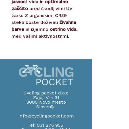
jasnos
t vida in
optimalno
zaščito
pred škodljivimi UV
žarki. Z organskimi CR39
stekli boste doživeli
živahne
barve
in izjemno
ostrino vida
,
med vašimi aktivnostnmi.
Cycling pocket d.o.o
Zajčji Vrh 31
8000 Novo mesto
Slov
enija
info@cyclingpocket.com
Tel:
031 276 956