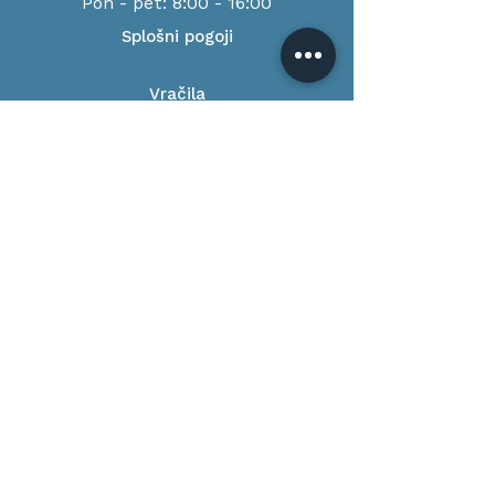
Pon - pet: 8:00 - 16:00
Splošni pogoji
Vračila
Pogoji poslovanja
Način plačila
Dostava
O nas
Trgovina
Blog
Naročite se na novice!