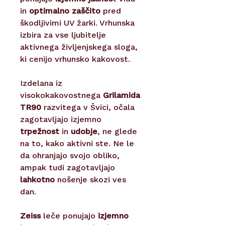
in
optimalno zaščito
pred
škodljivimi UV žarki. Vrhunska
izbira za vse ljubitelje
aktivnega življenjskega sloga,
ki cenijo vrhunsko kakovost.
Izdelana iz
visokokakovostnega
Grilamida
TR90
razvitega v Švici, očala
zagotavljajo izjemno
trpežnost
in
udobje
, ne glede
na to, kako aktivni ste. Ne le
da ohranjajo svojo obliko,
ampak tudi zagotavljajo
lahkotno
nošenje skozi ves
dan.
Zeiss
leče ponujajo
izjemno