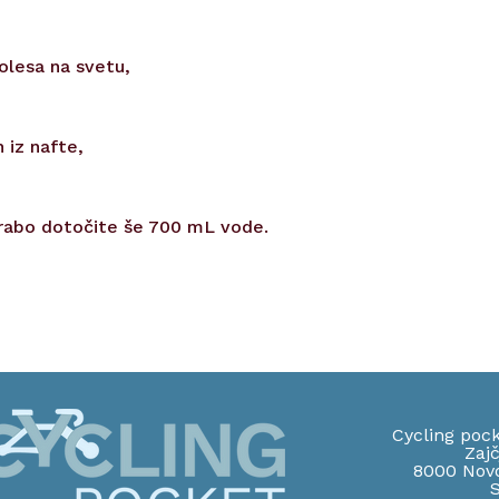
kolesa na svetu,
h iz nafte,
rabo dotočite še 700 mL vode.
Cycling pock
Zajč
8000 Nov
S