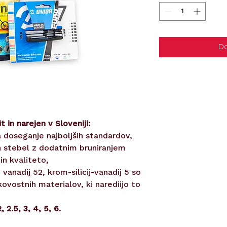
Do
t in narejen v Sloveniji:
a doseganje najboljših standardov,
ih stebel z dodatnim bruniranjem
in kvaliteto,
vanadij 52, krom-silicij-vanadij 5 so
vostnih materialov, ki narediijo to
, 2.5, 3, 4, 5, 6.