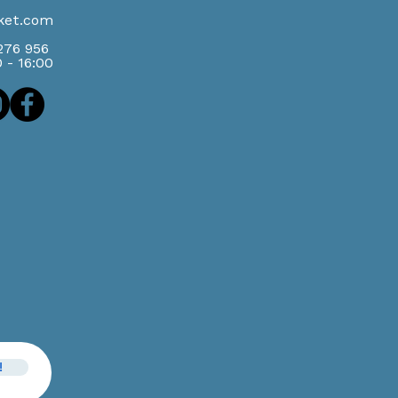
ket.com
 276 956
0 - 16:00
!