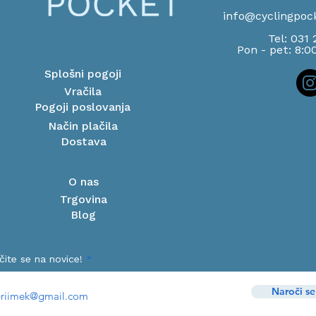
info@cyclingpoc
Tel: 031
Pon - pet: 8:0
Splošni pogoji
Vračila
Pogoji poslovanja
Način plačila
Dostava
O nas
Trgovina
Blog
čite se na novice!
Naroči se