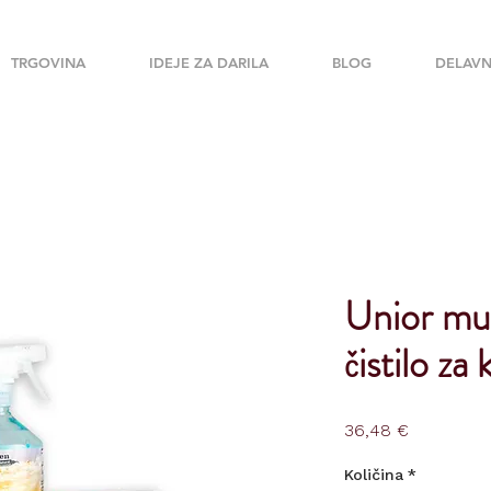
TRGOVINA
IDEJE ZA DARILA
BLOG
DELAVN
Unior mul
čistilo za
Price
36,48 €
Količina
*