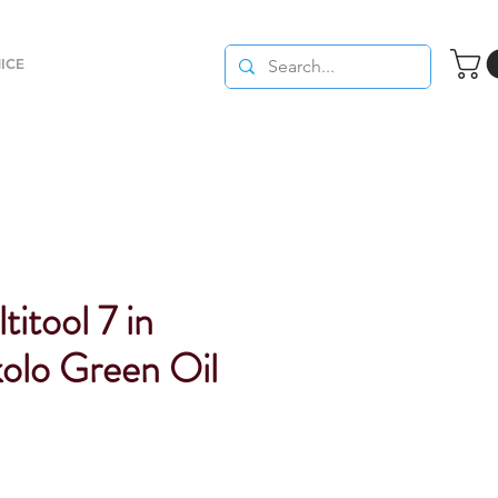
ICE
titool 7 in
 kolo Green Oil